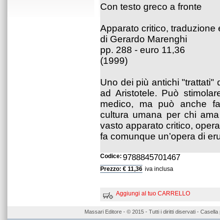
Con testo greco a fronte
Apparato critico, traduzion
di Gerardo Marenghi
pp. 288 - euro 11,36
(1999)
Uno dei più antichi "trattati"
ad Aristotele. Può stimolar
medico, ma può anche favo
cultura umana per chi ama l
vasto apparato critico, opera 
fa comunque un’opera di erudi
Codice:
9788845701467
Prezzo: € 11,36
iva inclusa
Aggiungi al tuo CARRELLO
Massari Editore - © 2015 - Tutti i diritti diservati - Case