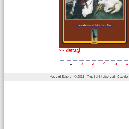
>> dettagli
1
2
3
4
5
6
Massari Editore - © 2015 - Tutti i diritti diservati - Case