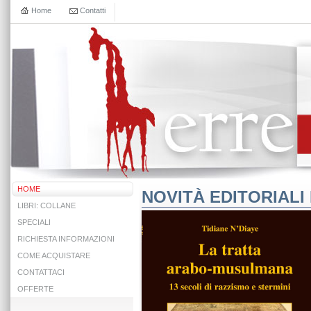
Home
Contatti
HOME
NOVITÀ EDITORIALI 
LIBRI: COLLANE
SPECIALI
RICHIESTA INFORMAZIONI
COME ACQUISTARE
CONTATTACI
OFFERTE