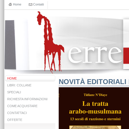
Home
Contatti
HOME
NOVITÀ EDITORIALI 
LIBRI: COLLANE
SPECIALI
RICHIESTA INFORMAZIONI
COME ACQUISTARE
CONTATTACI
OFFERTE