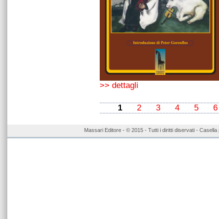
>> dettagli
1
2
3
4
5
6
Massari Editore - © 2015 - Tutti i diritti diservati - Case